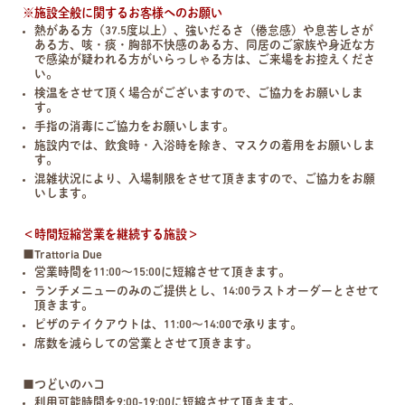
※施設全般に関するお客様へのお願い
熱がある方（37.5度以上）、強いだるさ（倦怠感）や息苦しさが
ある方、咳・痰・胸部不快感のある方、同居のご家族や身近な方
で感染が疑われる方がいらっしゃる方は、ご来場をお控えくださ
い。
検温をさせて頂く場合がございますので、ご協力をお願いしま
す。
手指の消毒にご協力をお願いします。
施設内では、飲食時・入浴時を除き、マスクの着用をお願いしま
す。
混雑状況により、入場制限をさせて頂きますので、ご協力をお願
いします。
＜時間短縮営業を継続する施設＞
■Trattoria Due
営業時間を11:00～15:00に短縮させて頂きます。
ランチメニューのみのご提供とし、14:00ラストオーダーとさせて
頂きます。
ピザのテイクアウトは、11:00～14:00で承ります。
席数を減らしての営業とさせて頂きます。
■つどいのハコ
利用可能時間を9:00-19:00に短縮させて頂きます。