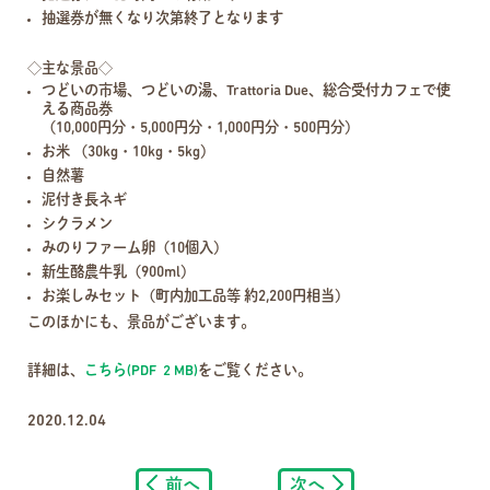
抽選券が無くなり次第終了となります
◇主な景品◇
つどいの市場、つどいの湯、Trattoria Due、総合受付カフェで使
える商品券
（10,000円分・5,000円分・1,000円分・500円分）
お米 （30kg・10kg・5kg）
自然薯
泥付き長ネギ
シクラメン
みのりファーム卵（10個入）
新生酪農牛乳（900ml）
お楽しみセット（町内加工品等 約2,200円相当）
このほかにも、景品がございます。
詳細は、
こちら(PDF 2 MB)
をご覧ください。
2020.12.04
前へ
次へ