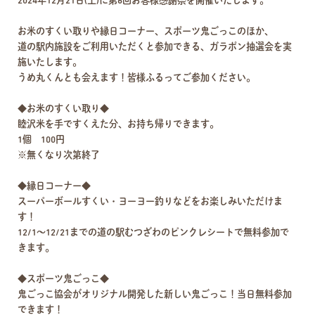
2024年12月21日(土)に第6回お客様感謝祭を開催いたします。
お米のすくい取りや縁日コーナー、スポーツ鬼ごっこのほか、
道の駅内施設をご利用いただくと参加できる、ガラポン抽選会を実
施いたします。
うめ丸くんとも会えます！皆様ふるってご参加ください。
◆お米のすくい取り◆
睦沢米を手ですくえた分、お持ち帰りできます。
1個 100円
※無くなり次第終了
◆縁日コーナー◆
スーパーボールすくい・ヨーヨー釣りなどをお楽しみいただけま
す！
12/1～12/21までの道の駅むつざわのピンクレシートで無料参加で
きます。
◆スポーツ鬼ごっこ◆
鬼ごっこ協会がオリジナル開発した新しい鬼ごっこ！当日無料参加
できます！